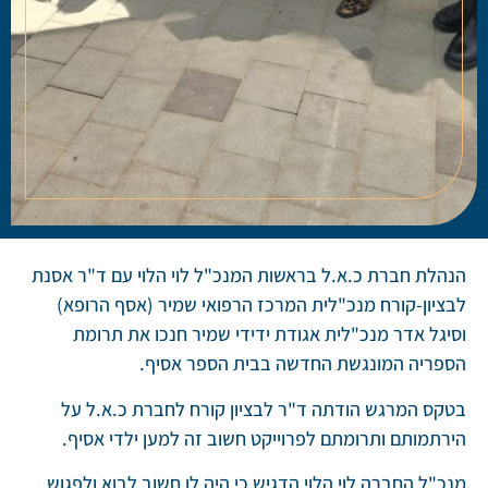
ם ד"ר אסנת
 הרופא)
תרומת
א.ל על
 אסיף.
א ולפגוש