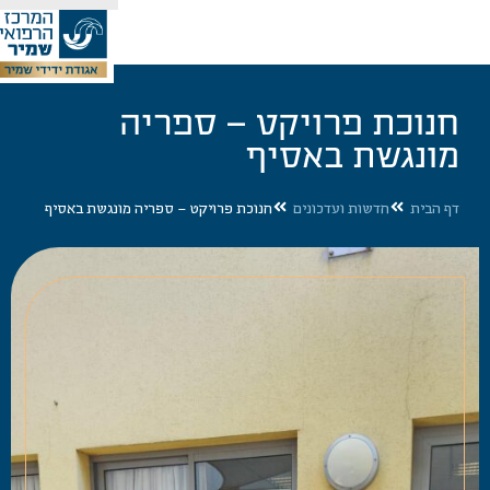
לתרומה
נגשת באסיף